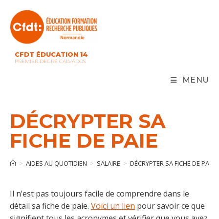
Skip
to
content
CFDT ÉDUCATION 14
PREMIER DEGRÉ CALVADOS
MENU
DÉCRYPTER SA
FICHE DE PAIE
>
AIDES AU QUOTIDIEN
>
SALAIRE
>
DÉCRYPTER SA FICHE DE PAIE
Il n’est pas toujours facile de comprendre dans le
détail sa fiche de paie.
Voici un lien
pour savoir ce que
signifient tous les acronymes et vérifier que vous avez