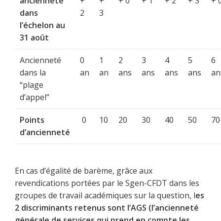
ancienneté
+
+
+ 0
+ 1
+ 2
+ 3
+ 
dans
2
3
l’échelon au
31 août
Ancienneté
0
1
2
3
4
5
6
dans la
an
an
ans
ans
ans
ans
an
“plage
d’appel”
Points
0
10
20
30
40
50
70
d’ancienneté
En cas d’égalité de barème, grâce aux
revendications portées par le Sgen-CFDT dans les
groupes de travail académiques sur la question, l
es
2 discriminants retenus sont l’AGS (l’ancienneté
générale de services qui prend en compte les