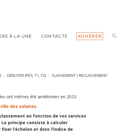
ERS À LA UNE
CONTACTS
ADHÉRER
>
DÉBUTER (PES, T1, T2)
>
CLASSEMENT / RECLASSEMENT
ègles ont mêmes été améliorées en 2023.
rille des salaires
.
eclassement en fonction de vos services
.
Le principe consiste à calculer
ixer l’échelon et donc l’indice de