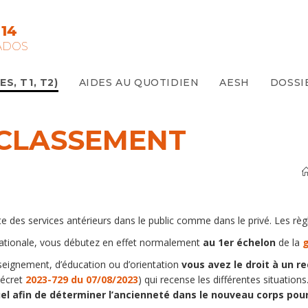
14
ADOS
S, T1, T2)
AIDES AU QUOTIDIEN
AESH
DOSSI
ECLASSEMENT
 des services antérieurs dans le public comme dans le privé. Les r
Nationale, vous débutez en effet normalement
au 1er échelon
de la
g
seignement, d’éducation ou d’orientation
vous avez le droit à un r
décret
2023-729 du 07/08/2023
) qui recense les différentes situations
l afin de déterminer l’ancienneté dans le nouveau corps pour f