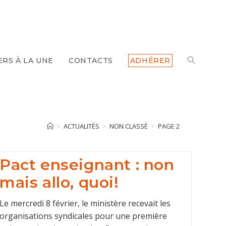
ERS À LA UNE
CONTACTS
ADHÉRER
TOGGLE
WEBSITE
SEARCH
>
ACTUALITÉS
>
NON CLASSÉ
>
PAGE 2
Pact enseignant : non
mais allo, quoi!
Le mercredi 8 février, le ministère recevait les
organisations syndicales pour une première