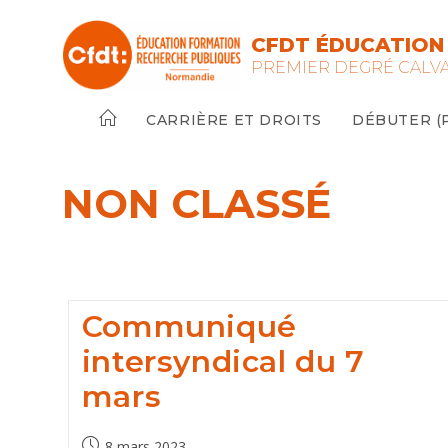
Skip
to
CFDT ÉDUCATION 
content
PREMIER DEGRÉ CALV
CARRIÈRE ET DROITS
DÉBUTER (PE
NON CLASSÉ
Communiqué
intersyndical du 7
mars
Post
8 mars 2023