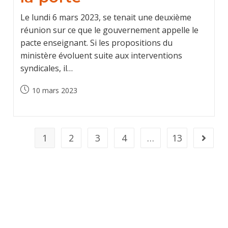
Le lundi 6 mars 2023, se tenait une deuxième
réunion sur ce que le gouvernement appelle le
pacte enseignant. Si les propositions du
ministère évoluent suite aux interventions
syndicales, il…
Post
10 mars 2023
published:
1
2
3
4
…
13
Aller à 