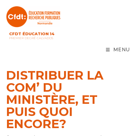
Skip
to
content
CFDT ÉDUCATION 14
PREMIER DEGRÉ CALVADOS
MENU
DISTRIBUER LA
COM’ DU
MINISTÈRE, ET
PUIS QUOI
ENCORE?