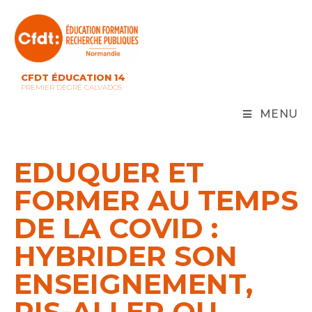
Skip
to
content
CFDT ÉDUCATION 14
PREMIER DEGRÉ CALVADOS
MENU
EDUQUER ET
FORMER AU TEMPS
DE LA COVID :
HYBRIDER SON
ENSEIGNEMENT,
PIS-ALLER OU