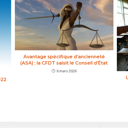
Avantage spécifique d’ancienneté
(ASA) : la CFDT saisit le Conseil d’État
6 mars 2026
022
© CFDT Éducation formation recherche publiques Normandie | mentions légale