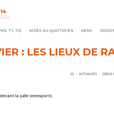
14
ADOS
S, T1, T2)
AIDES AU QUOTIDIEN
AESH
DOSSI
IER : LES LIEUX DE
>
ACTUALITÉS
>
GRÈVE 
 devant la salle omnisports