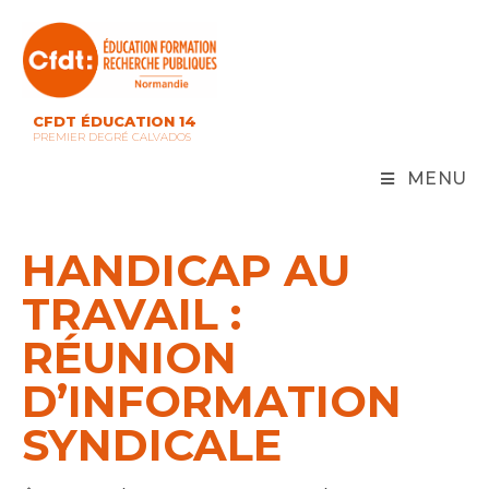
Skip
to
content
CFDT ÉDUCATION 14
PREMIER DEGRÉ CALVADOS
MENU
HANDICAP AU
TRAVAIL :
RÉUNION
D’INFORMATION
SYNDICALE