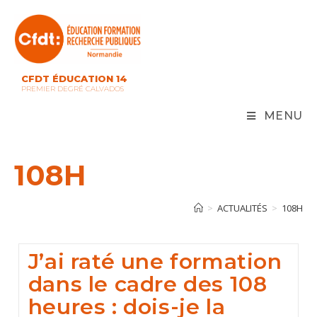
Skip
to
content
CFDT ÉDUCATION 14
PREMIER DEGRÉ CALVADOS
MENU
108H
>
ACTUALITÉS
>
108H
J’ai raté une formation
dans le cadre des 108
heures : dois-je la