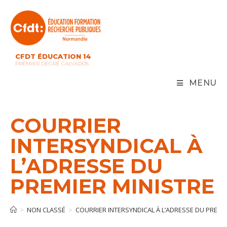
Skip
to
content
CFDT ÉDUCATION 14
PREMIER DEGRÉ CALVADOS
MENU
COURRIER
INTERSYNDICAL À
L’ADRESSE DU
PREMIER MINISTRE
>
NON CLASSÉ
>
COURRIER INTERSYNDICAL À L’ADRESSE DU PREMI