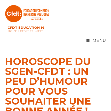
Skip
to
content
CFDT ÉDUCATION 14
PREMIER DEGRÉ CALVADOS
MENU
HOROSCOPE DU
SGEN-CFDT : UN
PEU D’HUMOUR
POUR VOUS
SOUHAITER UNE
BONNE ANNÉE !