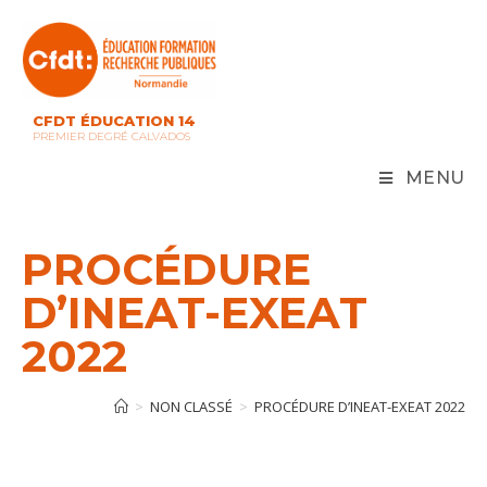
Skip
to
content
CFDT ÉDUCATION 14
PREMIER DEGRÉ CALVADOS
MENU
PROCÉDURE
D’INEAT-EXEAT
2022
>
NON CLASSÉ
>
PROCÉDURE D’INEAT-EXEAT 2022